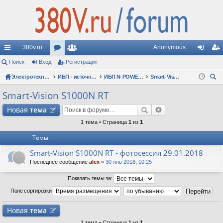
380v.ru
Anonymous
с
Поиск
Вход
ор
Регистрация
ол
хо
ег
ы
Электротехнические форумы
ум
ьз
ИБП - источники бесперебойного питания
ИБП N-POWER: новые модели (презентации, фотосессии, обзоры)
Smart-Vision S1000N RT
д
ис
ои
лк
ы
ов
тр
Smart-Vision S1000N RT
ск
и
ат
ац
Новая
тема
ел
ия
1 тема • Страница
1
из
1
Темы
и
Smart-Vision S1000N RT - фотосессия 29.01.2018
Последнее сообщение
alex
«
30 янв 2018, 10:25
Показать темы за:
Поле сортировки
Новая
тема
1 тема • Страница
1
из
1