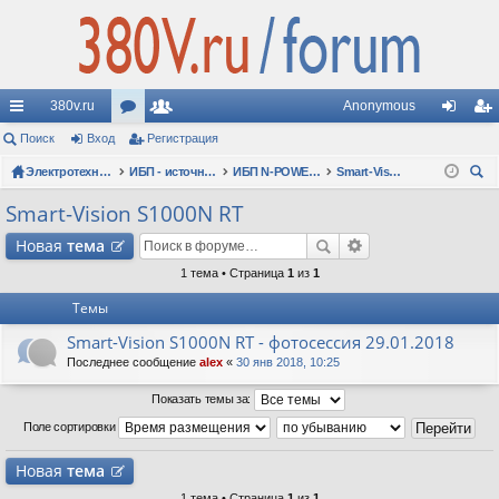
380v.ru
Anonymous
с
Поиск
Вход
ор
Регистрация
ол
хо
ег
ы
Электротехнические форумы
ум
ьз
ИБП - источники бесперебойного питания
ИБП N-POWER: новые модели (презентации, фотосессии, обзоры)
Smart-Vision S1000N RT
д
ис
ои
лк
ы
ов
тр
Smart-Vision S1000N RT
ск
и
ат
ац
Новая
тема
ел
ия
1 тема • Страница
1
из
1
Темы
и
Smart-Vision S1000N RT - фотосессия 29.01.2018
Последнее сообщение
alex
«
30 янв 2018, 10:25
Показать темы за:
Поле сортировки
Новая
тема
1 тема • Страница
1
из
1