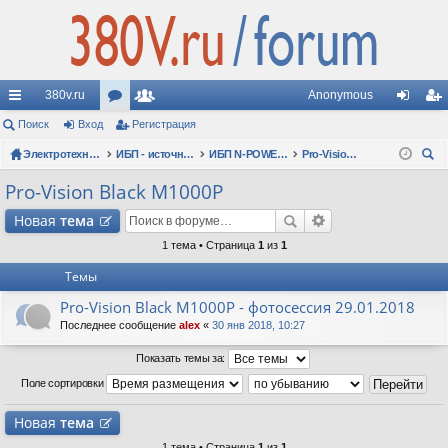
380v.ru
Anonymous
с
Поиск
Вход
ор
Регистрация
ол
хо
ег
ы
Электротехнические форумы
ум
ьз
ИБП - источники бесперебойного питания
ИБП N-POWER: новые модели (презентации, фотосессии, обзоры)
Pro-Vision Black M1000P
д
ис
ои
лк
ы
ов
тр
Pro-Vision Black M1000P
ск
и
ат
ац
Новая
тема
ел
ия
1 тема • Страница
1
из
1
Темы
и
Pro-Vision Black M1000P - фотосессия 29.01.2018
Последнее сообщение
alex
«
30 янв 2018, 10:27
Показать темы за:
Поле сортировки
Новая
тема
1 тема • Страница
1
из
1