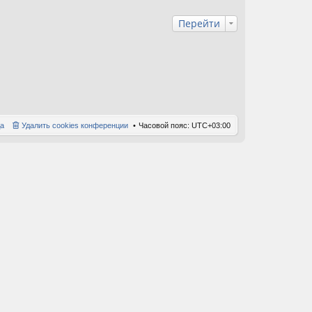
п
е
о
д
Перейти
с
н
л
е
е
м
д
у
н
с
е
о
м
о
у
б
с
щ
о
е
а
Удалить cookies конференции
Часовой пояс:
UTC+03:00
о
н
б
и
щ
ю
е
н
и
ю