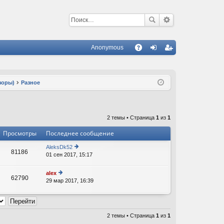
Anonymous
С
A
хо
ег
Q
д
ис
зоры)
Разное
тр
ац
2 темы • Страница
1
из
1
ия
Просмотры
Последнее сообщение
AleksDk52
81186
01 сен 2017, 15:17
е
В
р
е
alex
62790
йт
29 мар 2017, 16:39
е
В
и
р
к
е
п
йт
о
и
с
2 темы • Страница
1
из
1
к
л