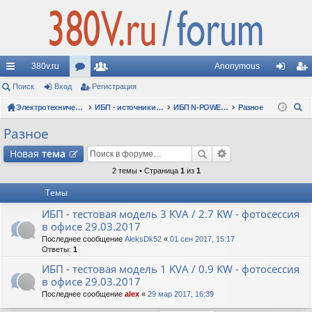
380v.ru
Anonymous
с
Поиск
Вход
ор
Регистрация
ол
хо
ег
ы
Электротехнические форумы
ум
ьз
ИБП - источники бесперебойного питания
ИБП N-POWER: новые модели (презентации, фотосессии, обзоры)
Разное
д
ис
ои
лк
ы
ов
тр
Разное
ск
и
ат
ац
Новая
тема
ел
ия
2 темы • Страница
1
из
1
Темы
и
ИБП - тестовая модель 3 KVA / 2.7 KW - фотосессия
в офисе 29.03.2017
Последнее сообщение
AleksDk52
«
01 сен 2017, 15:17
Ответы:
1
ИБП - тестовая модель 1 KVA / 0.9 KW - фотосессия
в офисе 29.03.2017
Последнее сообщение
alex
«
29 мар 2017, 16:39