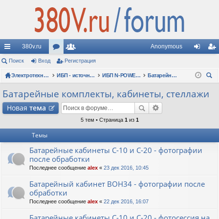
380v.ru
Anonymous
с
Поиск
Вход
ор
Регистрация
ол
хо
ег
ы
Электротехнические форумы
ум
ьз
ИБП - источники бесперебойного питания
ИБП N-POWER: новые модели (презентации, фотосессии, обзоры)
Батарейные комплекты, кабинеты, стеллажи
д
ис
ои
лк
ы
ов
тр
Батарейные комплекты, кабинеты, стеллажи
ск
и
ат
ац
Новая
тема
ел
ия
5 тем • Страница
1
из
1
Темы
и
Батарейные кабинеты C-10 и C-20 - фотографии
после обработки
Последнее сообщение
alex
«
23 дек 2016, 10:45
Батарейный кабинет BOH34 - фотографии после
обработки
Последнее сообщение
alex
«
22 дек 2016, 16:07
Батарейные кабинеты C-10 и C-20 - фотосессия на