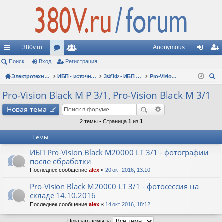
380v.ru
Anonymous
с
Поиск
Вход
ор
Регистрация
ол
хо
ег
ы
Электротехнические форумы
ум
ьз
ИБП - источники бесперебойного питания
3Ф/1Ф - ИБП N-POWER: трехфазно-однофазные 10-30 кВА - вопросы по моделям
Pro-Vision Black M P 3/1, Pro-Vision Black M 3/1
д
ис
ои
лк
ы
ов
тр
Pro-Vision Black M P 3/1, Pro-Vision Black M 3/1
ск
и
ат
ац
Новая
тема
ел
ия
2 темы • Страница
1
из
1
Темы
и
ИБП Pro-Vision Black M20000 LT 3/1 - фотографии
после обработки
Последнее сообщение
alex
«
20 окт 2016, 13:10
Pro-Vision Black M20000 LT 3/1 - фотосессия на
складе 14.10.2016
Последнее сообщение
alex
«
14 окт 2016, 18:12
Показать темы за: