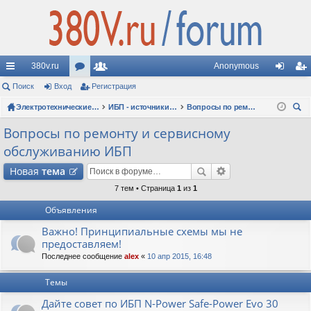
380v.ru
Anonymous
с
Поиск
Вход
ор
Регистрация
ол
хо
ег
ы
ум
Электротехнические форумы
ьз
ИБП - источники бесперебойного питания
Вопросы по ремонту и сервисному обслуживанию ИБП
д
ис
ои
лк
ы
ов
тр
Вопросы по ремонту и сервисному
ск
обслуживанию ИБП
и
ат
ац
Новая
тема
ел
ия
7 тем • Страница
1
из
1
и
Объявления
Важно! Принципиальные схемы мы не
предоставляем!
Последнее сообщение
alex
«
10 апр 2015, 16:48
Темы
Дайте совет по ИБП N-Power Safe-Power Evo 30