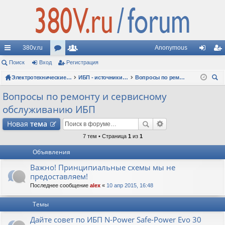
380v.ru
Anonymous
с
Поиск
Вход
ор
Регистрация
ол
хо
ег
ы
ум
Электротехнические форумы
ьз
ИБП - источники бесперебойного питания
Вопросы по ремонту и сервисному обслуживанию ИБП
д
ис
ои
лк
ы
ов
тр
Вопросы по ремонту и сервисному
ск
обслуживанию ИБП
и
ат
ац
Новая
тема
ел
ия
7 тем • Страница
1
из
1
и
Объявления
Важно! Принципиальные схемы мы не
предоставляем!
Последнее сообщение
alex
«
10 апр 2015, 16:48
Темы
Дайте совет по ИБП N-Power Safe-Power Evo 30