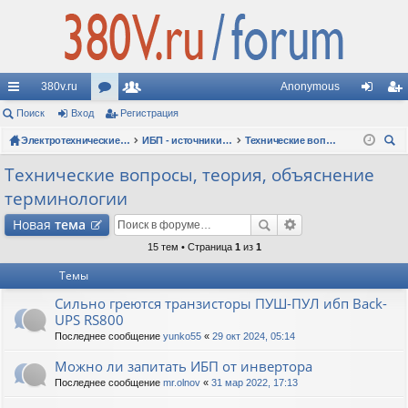
380v.ru
Anonymous
с
Поиск
Вход
ор
Регистрация
ол
хо
ег
ы
ум
Электротехнические форумы
ьз
ИБП - источники бесперебойного питания
Технические вопросы, теория, объяснение терминологии
д
ис
ои
лк
ы
ов
тр
Технические вопросы, теория, объяснение
ск
терминологии
и
ат
ац
Новая
тема
ел
ия
15 тем • Страница
1
из
1
и
Темы
Сильно греются транзисторы ПУШ-ПУЛ ибп Back-
UPS RS800
Последнее сообщение
yunko55
«
29 окт 2024, 05:14
Можно ли запитать ИБП от инвертора
Последнее сообщение
mr.olnov
«
31 мар 2022, 17:13