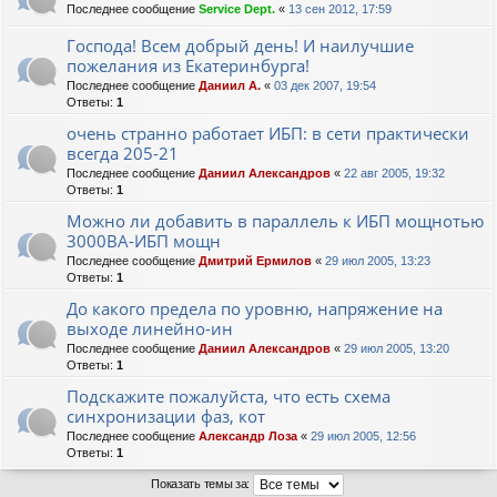
Последнее сообщение
Service Dept.
«
13 сен 2012, 17:59
Господа! Всем добрый день! И наилучшие
пожелания из Екатеринбурга!
Последнее сообщение
Даниил А.
«
03 дек 2007, 19:54
Ответы:
1
очень странно работает ИБП: в сети практически
всегда 205-21
Последнее сообщение
Даниил Александров
«
22 авг 2005, 19:32
Ответы:
1
Можно ли добавить в параллель к ИБП мощнотью
3000ВА-ИБП мощн
Последнее сообщение
Дмитрий Ермилов
«
29 июл 2005, 13:23
Ответы:
1
До какого предела по уровню, напряжение на
выходе линейно-ин
Последнее сообщение
Даниил Александров
«
29 июл 2005, 13:20
Ответы:
1
Подскажите пожалуйста, что есть схема
синхронизации фаз, кот
Последнее сообщение
Александр Лоза
«
29 июл 2005, 12:56
Ответы:
1
Показать темы за: