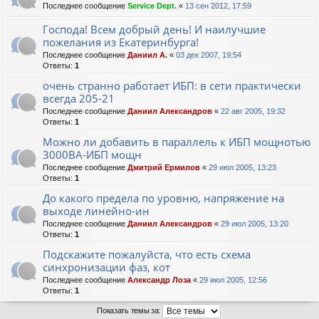
Последнее сообщение
Service Dept.
«
13 сен 2012, 17:59
Господа! Всем добрый день! И наилучшие
пожелания из Екатеринбурга!
Последнее сообщение
Даниил А.
«
03 дек 2007, 19:54
Ответы:
1
очень странно работает ИБП: в сети практически
всегда 205-21
Последнее сообщение
Даниил Александров
«
22 авг 2005, 19:32
Ответы:
1
Можно ли добавить в параллель к ИБП мощнотью
3000ВА-ИБП мощн
Последнее сообщение
Дмитрий Ермилов
«
29 июл 2005, 13:23
Ответы:
1
До какого предела по уровню, напряжение на
выходе линейно-ин
Последнее сообщение
Даниил Александров
«
29 июл 2005, 13:20
Ответы:
1
Подскажите пожалуйста, что есть схема
синхронизации фаз, кот
Последнее сообщение
Александр Лоза
«
29 июл 2005, 12:56
Ответы:
1
Показать темы за: