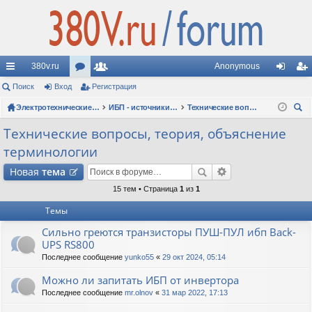
380v.ru
Anonymous
с
Поиск
Вход
ор
Регистрация
ол
хо
ег
ы
ум
Электротехнические форумы
ьз
ИБП - источники бесперебойного питания
Технические вопросы, теория, объяснение терминологии
д
ис
ои
лк
ы
ов
тр
Технические вопросы, теория, объяснение
ск
терминологии
и
ат
ац
Новая
тема
ел
ия
15 тем • Страница
1
из
1
и
Темы
Сильно греются транзисторы ПУШ-ПУЛ ибп Back-
UPS RS800
Последнее сообщение
yunko55
«
29 окт 2024, 05:14
Можно ли запитать ИБП от инвертора
Последнее сообщение
mr.olnov
«
31 мар 2022, 17:13