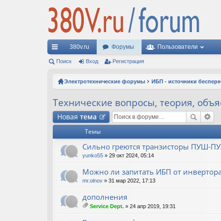
380v.ru
Форумы
Пользователи
с
Поиск
Вход
Регистрация
ы
Электротехнические форумы
ИБП - источники беспер
лк
Технические вопросы, теория, объ
и
Новая
тема
Темы
Сильно греются транзисторы ПУШ-ПУ
yunko55
» 29 окт 2024, 05:14
Можно ли запитать ИБП от инвертор
mr.olnov
» 31 мар 2022, 17:13
дополнения
Service Dept.
» 24 апр 2019, 19:31
ло
ж