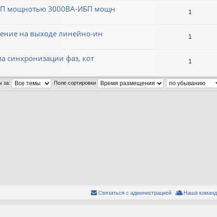
ИБП мощнотью 3000ВА-ИБП мощн
1
жение на выходе линейно-ин
1
ма синхронизации фаз, кот
1
ы за:
Поле сортировки
Связаться с администрацией
Наша команд