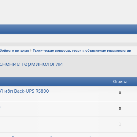
ебойного питания
Технические вопросы, теория, объяснение терминологии
яснение терминологии
Ответы
Л ибп Back-UPS RS800
0
а
0
1