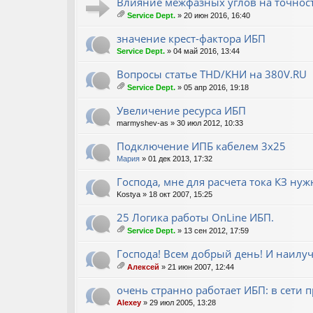
Влияние межфазных углов на точнос
ен
Service Dept.
» 20 июн 2016, 16:40
ия
ло
ж
значение крест-фактора ИБП
ен
Service Dept.
» 04 май 2016, 13:44
ия
Вопросы статье THD/КНИ на 380V.RU
Service Dept.
» 05 апр 2016, 19:18
ло
ж
Увеличение ресурса ИБП
ен
marmyshev-as
» 30 июл 2012, 10:33
ия
Подключение ИПБ кабелем 3х25
Мария
» 01 дек 2013, 17:32
Господа, мне для расчета тока КЗ ну
Kostya
» 18 окт 2007, 15:25
25 Логика работы OnLine ИБП.
Service Dept.
» 13 сен 2012, 17:59
ло
ж
Господа! Всем добрый день! И наилу
ен
Алексей
» 21 июн 2007, 12:44
ия
ло
ж
очень странно работает ИБП: в сети п
ен
Alexey
» 29 июл 2005, 13:28
ия