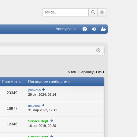
Anonymous
С
A
хо
ег
Q
д
ис
тр
ац
15 тем • Страница
1
из
1
ия
Просмотры
Последнее сообщение
yunko55
23349
29 окт 2024, 05:14
е
р
е
mr.olnov
16977
йт
31 мар 2022, 17:13
е
и
р
к
е
Service Dept.
п
12346
йт
16 авг 2019, 20:20
е
о
В
и
р
с
к
е
л