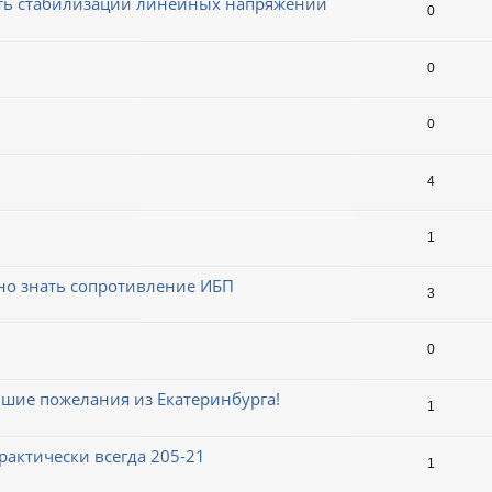
ть стабилизации линейных напряжений
0
0
0
4
1
жно знать сопротивление ИБП
3
0
чшие пожелания из Екатеринбурга!
1
рактически всегда 205-21
1