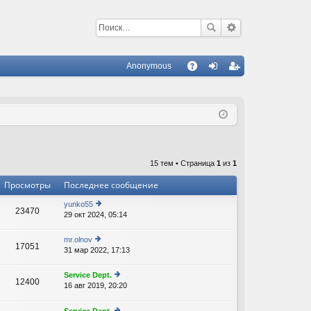
Anonymous
С
A
хо
ег
Q
д
ис
тр
ац
15 тем • Страница
1
из
1
ия
Просмотры
Последнее сообщение
yunko55
23470
29 окт 2024, 05:14
е
р
е
mr.olnov
17051
йт
31 мар 2022, 17:13
е
и
р
к
е
Service Dept.
п
12400
йт
16 авг 2019, 20:20
е
о
В
и
р
с
к
е
л