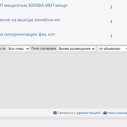
ИБП мощнотью 3000ВА-ИБП мощн
1
жение на выходе линейно-ин
1
ма синхронизации фаз, кот
1
ы за:
Поле сортировки
Связаться с администрацией
Наша команд