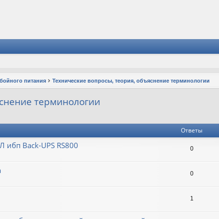
ебойного питания
Технические вопросы, теория, объяснение терминологии
яснение терминологии
Ответы
Л ибп Back-UPS RS800
0
а
0
1