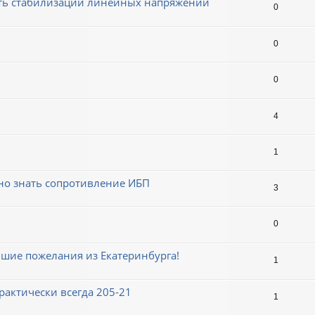
ть стабилизации линейных напряжений
0
0
0
4
1
жно знать сопротивление ИБП
3
0
чшие пожелания из Екатеринбурга!
1
рактически всегда 205-21
1