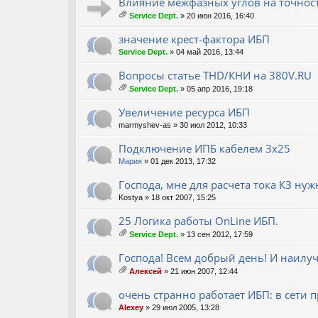
Влияние межфазных углов на точнос
ен
Service Dept.
» 20 июн 2016, 16:40
ия
ло
ж
значение крест-фактора ИБП
ен
Service Dept.
» 04 май 2016, 13:44
ия
Вопросы статье THD/КНИ на 380V.RU
Service Dept.
» 05 апр 2016, 19:18
ло
ж
Увеличение ресурса ИБП
ен
marmyshev-as
» 30 июл 2012, 10:33
ия
Подключение ИПБ кабелем 3х25
Мария
» 01 дек 2013, 17:32
Господа, мне для расчета тока КЗ ну
Kostya
» 18 окт 2007, 15:25
25 Логика работы OnLine ИБП.
Service Dept.
» 13 сен 2012, 17:59
ло
ж
Господа! Всем добрый день! И наилу
ен
Алексей
» 21 июн 2007, 12:44
ия
ло
ж
очень странно работает ИБП: в сети п
ен
Alexey
» 29 июл 2005, 13:28
ия