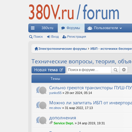
380v.ru
Форумы
Пользователи
с
Поиск
Вход
Регистрация
ы
Электротехнические форумы
ИБП - источники беспер
лк
Технические вопросы, теория, объ
и
Новая
тема
Темы
Сильно греются транзисторы ПУШ-ПУ
yunko55
» 29 окт 2024, 05:14
Можно ли запитать ИБП от инвертор
mr.olnov
» 31 мар 2022, 17:13
дополнения
Service Dept.
» 24 апр 2019, 19:31
ло
ж