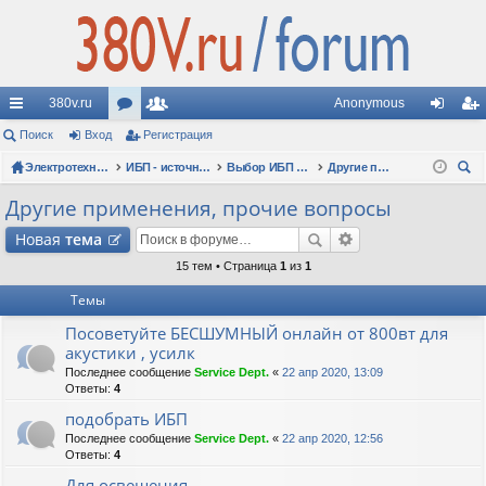
380v.ru
Anonymous
с
Поиск
Вход
ор
Регистрация
ол
хо
ег
ы
Электротехнические форумы
ум
ьз
ИБП - источники бесперебойного питания
Выбор ИБП по сфере применения (рекомендации, советы, опыт эксплуатации)
Другие применения, прочие вопросы
д
ис
ои
лк
ы
ов
тр
Другие применения, прочие вопросы
ск
и
ат
ац
Новая
тема
ел
ия
15 тем • Страница
1
из
1
Темы
и
Посоветуйте БЕСШУМНЫЙ онлайн от 800вт для
акустики , усилк
Последнее сообщение
Service Dept.
«
22 апр 2020, 13:09
Ответы:
4
подобрать ИБП
Последнее сообщение
Service Dept.
«
22 апр 2020, 12:56
Ответы:
4
Для освещения