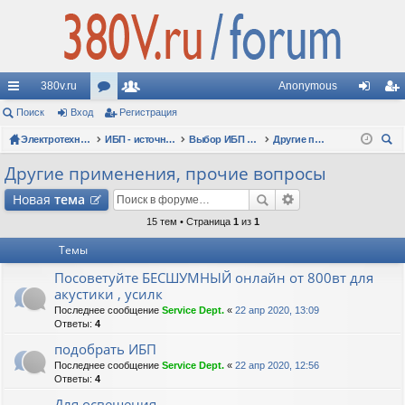
380v.ru
Anonymous
с
Поиск
Вход
ор
Регистрация
ол
хо
ег
ы
Электротехнические форумы
ум
ьз
ИБП - источники бесперебойного питания
Выбор ИБП по сфере применения (рекомендации, советы, опыт эксплуатации)
Другие применения, прочие вопросы
д
ис
ои
лк
ы
ов
тр
Другие применения, прочие вопросы
ск
и
ат
ац
Новая
тема
ел
ия
15 тем • Страница
1
из
1
Темы
и
Посоветуйте БЕСШУМНЫЙ онлайн от 800вт для
акустики , усилк
Последнее сообщение
Service Dept.
«
22 апр 2020, 13:09
Ответы:
4
подобрать ИБП
Последнее сообщение
Service Dept.
«
22 апр 2020, 12:56
Ответы:
4
Для освещения