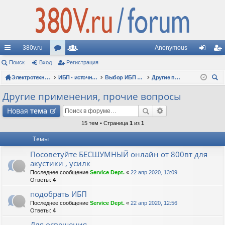
380v.ru
Anonymous
с
Поиск
Вход
ор
Регистрация
ол
хо
ег
ы
Электротехнические форумы
ум
ьз
ИБП - источники бесперебойного питания
Выбор ИБП по сфере применения (рекомендации, советы, опыт эксплуатации)
Другие применения, прочие вопросы
д
ис
ои
лк
ы
ов
тр
Другие применения, прочие вопросы
ск
и
ат
ац
Новая
тема
ел
ия
15 тем • Страница
1
из
1
Темы
и
Посоветуйте БЕСШУМНЫЙ онлайн от 800вт для
акустики , усилк
Последнее сообщение
Service Dept.
«
22 апр 2020, 13:09
Ответы:
4
подобрать ИБП
Последнее сообщение
Service Dept.
«
22 апр 2020, 12:56
Ответы:
4
Для освещения