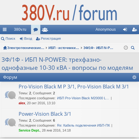
380v.ru
Anonymous
с
Поиск
Вход
ор
Регистрация
ол
хо
ег
ы
ум
Электротехнические форумы
ьз
ИБП - источники бесперебойного питания
3Ф/1Ф - ИБП N-POWER: трехфазно-однофазные 10-30 кВА - вопросы по моделям
д
ис
ои
лк
ы
ов
тр
3Ф/1Ф - ИБП N-POWER: трехфазно-
ск
однофазные 10-30 кВА - вопросы по моделям
и
ат
ац
ел
ия
Форум
Pro-Vision Black M P 3/1, Pro-Vision Black M 3/1
и
Темы
:
2
,
Сообщения
:
2
Последнее сообщение:
ИБП Pro-Vision Black M20000 L…
alex
, 20 окт 2016, 13:10
Power-Vision Black 3/1
Темы
:
2
,
Сообщения
:
6
Последнее сообщение:
Re: Кабель подключения ИБП-ПК
Service Dept.
, 28 янв 2016, 14:18