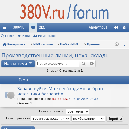
380v.ru
Anonymous
с
Поиск
Вход
ор
Регистрация
ол
хо
ег
ы
Электротехнические форумы
ум
ьз
ИБП - источники бесперебойного питания
Выбор ИБП по сфере применения (рекомендации, советы, опыт эксплуатации)
Производственные линии, цеха, склады
д
ис
ои
лк
ы
ов
тр
Производственные линии, цеха, склады
ск
и
ат
ац
Новая
тема
ел
ия
1 тема • Страница
1
из
1
Темы
и
Здравствуйте. Мне необходимо выбрать
источники бесперебо
Последнее сообщение
Даниил А.
«
19 дек 2006, 22:30
Ответы:
1
Показать темы за:
Поле сортировки