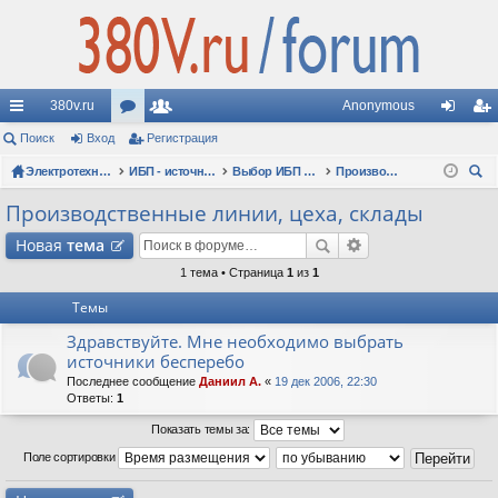
380v.ru
Anonymous
с
Поиск
Вход
ор
Регистрация
ол
хо
ег
ы
Электротехнические форумы
ум
ьз
ИБП - источники бесперебойного питания
Выбор ИБП по сфере применения (рекомендации, советы, опыт эксплуатации)
Производственные линии, цеха, склады
д
ис
ои
лк
ы
ов
тр
Производственные линии, цеха, склады
ск
и
ат
ац
Новая
тема
ел
ия
1 тема • Страница
1
из
1
Темы
и
Здравствуйте. Мне необходимо выбрать
источники бесперебо
Последнее сообщение
Даниил А.
«
19 дек 2006, 22:30
Ответы:
1
Показать темы за:
Поле сортировки