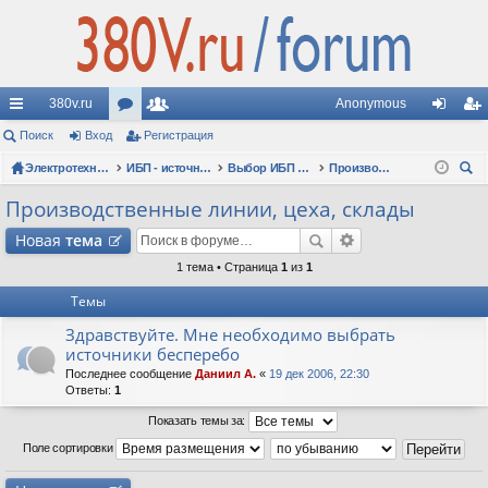
380v.ru
Anonymous
с
Поиск
Вход
ор
Регистрация
ол
хо
ег
ы
Электротехнические форумы
ум
ьз
ИБП - источники бесперебойного питания
Выбор ИБП по сфере применения (рекомендации, советы, опыт эксплуатации)
Производственные линии, цеха, склады
д
ис
ои
лк
ы
ов
тр
Производственные линии, цеха, склады
ск
и
ат
ац
Новая
тема
ел
ия
1 тема • Страница
1
из
1
Темы
и
Здравствуйте. Мне необходимо выбрать
источники бесперебо
Последнее сообщение
Даниил А.
«
19 дек 2006, 22:30
Ответы:
1
Показать темы за:
Поле сортировки