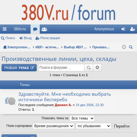
380v.ru
Anonymous
с
Поиск
Вход
ор
Регистрация
ол
хо
ег
ы
Электротехнические форумы
ум
ьз
ИБП - источники бесперебойного питания
Выбор ИБП по сфере применения (рекомендации, советы, опыт эксплуатации)
Производственные линии, цеха, склады
д
ис
ои
лк
ы
ов
тр
Производственные линии, цеха, склады
ск
и
ат
ац
Новая
тема
ел
ия
1 тема • Страница
1
из
1
Темы
и
Здравствуйте. Мне необходимо выбрать
источники бесперебо
Последнее сообщение
Даниил А.
«
19 дек 2006, 22:30
Ответы:
1
Показать темы за:
Поле сортировки