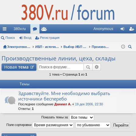
380v.ru
Anonymous
с
Поиск
Вход
ор
Регистрация
ол
хо
ег
ы
Электротехнические форумы
ум
ьз
ИБП - источники бесперебойного питания
Выбор ИБП по сфере применения (рекомендации, советы, опыт эксплуатации)
Производственные линии, цеха, склады
д
ис
ои
лк
ы
ов
тр
Производственные линии, цеха, склады
ск
и
ат
ац
Новая
тема
ел
ия
1 тема • Страница
1
из
1
Темы
и
Здравствуйте. Мне необходимо выбрать
источники бесперебо
Последнее сообщение
Даниил А.
«
19 дек 2006, 22:30
Ответы:
1
Показать темы за:
Поле сортировки