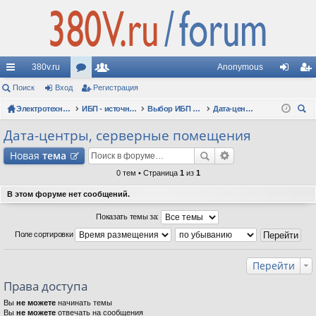
380v.ru
Anonymous
с
Поиск
Вход
ор
Регистрация
ол
хо
ег
ы
Электротехнические форумы
ум
ьз
ИБП - источники бесперебойного питания
Выбор ИБП по сфере применения (рекомендации, советы, опыт эксплуатации)
Дата-центры, серверные помещения
д
ис
ои
лк
ы
ов
тр
Дата-центры, серверные помещения
ск
и
ат
ац
Новая
тема
ел
ия
0 тем • Страница
1
из
1
и
В этом форуме нет сообщений.
Показать темы за:
Поле сортировки
Перейти
Права доступа
Вы
не можете
начинать темы
Вы
не можете
отвечать на сообщения