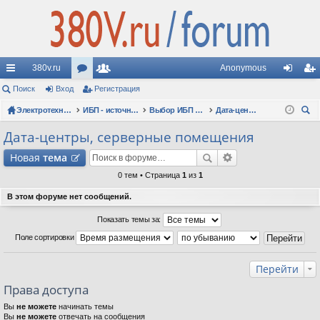
380v.ru
Anonymous
с
Поиск
Вход
ор
Регистрация
ол
хо
ег
ы
Электротехнические форумы
ум
ьз
ИБП - источники бесперебойного питания
Выбор ИБП по сфере применения (рекомендации, советы, опыт эксплуатации)
Дата-центры, серверные помещения
д
ис
ои
лк
ы
ов
тр
Дата-центры, серверные помещения
ск
и
ат
ац
Новая
тема
ел
ия
0 тем • Страница
1
из
1
и
В этом форуме нет сообщений.
Показать темы за:
Поле сортировки
Перейти
Права доступа
Вы
не можете
начинать темы
Вы
не можете
отвечать на сообщения