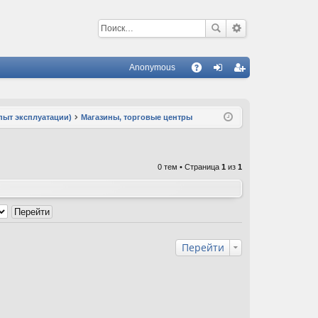
Anonymous
С
A
хо
ег
Q
д
ис
пыт эксплуатации)
Магазины, торговые центры
тр
ац
0 тем • Страница
1
из
1
ия
Перейти