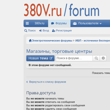
380v.ru
Форумы
Пользователи
с
Поиск
Вход
Регистрация
ы
Электротехнические форумы
ИБП - источники беспер
лк
Магазины, торговые центры
и
Новая
тема
В этом форуме нет сообщений.
Показать тем
Вернуться к списку форумов
Права доступа
Вы
не можете
начинать темы
Вы
не можете
отвечать на сообщения
Вы
не можете
редактировать свои сообщения
Вы
не можете
удалять свои сообщения