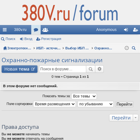
380v.ru
Anonymous
с
Поиск
Вход
ор
Регистрация
ол
хо
ег
ы
Электротехнические форумы
ум
ьз
ИБП - источники бесперебойного питания
Выбор ИБП по сфере применения (рекомендации, советы, опыт эксплуатации)
Охранно-пожарные сигнализации
д
ис
ои
лк
ы
ов
тр
Охранно-пожарные сигнализации
ск
и
ат
ац
Новая
тема
ел
ия
0 тем • Страница
1
из
1
и
В этом форуме нет сообщений.
Показать темы за:
Поле сортировки
Перейти
Права доступа
Вы
не можете
начинать темы
Вы
не можете
отвечать на сообщения