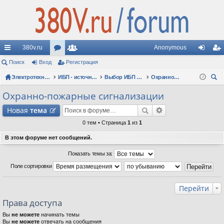
380v.ru
Anonymous
с
Поиск
Вход
ор
Регистрация
ол
хо
ег
ы
Электротехнические форумы
ум
ьз
ИБП - источники бесперебойного питания
Выбор ИБП по сфере применения (рекомендации, советы, опыт эксплуатации)
Охранно-пожарные сигнализации
д
ис
ои
лк
ы
ов
тр
Охранно-пожарные сигнализации
ск
и
ат
ац
Новая
тема
ел
ия
0 тем • Страница
1
из
1
и
В этом форуме нет сообщений.
Показать темы за:
Поле сортировки
Перейти
Права доступа
Вы
не можете
начинать темы
Вы
не можете
отвечать на сообщения