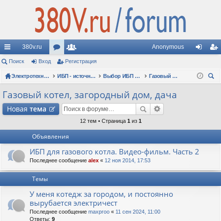
380v.ru
Anonymous
с
Поиск
Вход
ор
Регистрация
ол
хо
ег
ы
Электротехнические форумы
ум
ьз
ИБП - источники бесперебойного питания
Выбор ИБП по сфере применения (рекомендации, советы, опыт эксплуатации)
Газовый котел, загородный дом, дача
д
ис
ои
лк
ы
ов
тр
Газовый котел, загородный дом, дача
ск
и
ат
ац
Новая
тема
ел
ия
12 тем • Страница
1
из
1
Объявления
и
ИБП для газового котла. Видео-фильм. Часть 2
Последнее сообщение
alex
«
12 ноя 2014, 17:53
Темы
У меня котедж за городом, и постоянно
вырубается электричест
Последнее сообщение
maxproo
«
11 сен 2024, 11:00
Ответы:
9