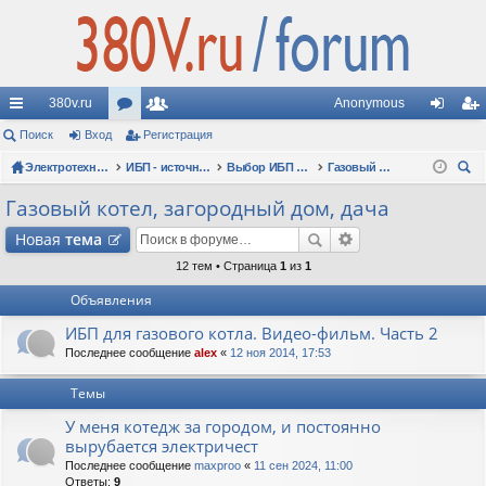
380v.ru
Anonymous
с
Поиск
Вход
ор
Регистрация
ол
хо
ег
ы
Электротехнические форумы
ум
ьз
ИБП - источники бесперебойного питания
Выбор ИБП по сфере применения (рекомендации, советы, опыт эксплуатации)
Газовый котел, загородный дом, дача
д
ис
ои
лк
ы
ов
тр
Газовый котел, загородный дом, дача
ск
и
ат
ац
Новая
тема
ел
ия
12 тем • Страница
1
из
1
Объявления
и
ИБП для газового котла. Видео-фильм. Часть 2
Последнее сообщение
alex
«
12 ноя 2014, 17:53
Темы
У меня котедж за городом, и постоянно
вырубается электричест
Последнее сообщение
maxproo
«
11 сен 2024, 11:00
Ответы:
9