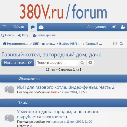
380v.ru
Anonymous
с
Поиск
Вход
ор
Регистрация
ол
хо
ег
ы
Электротехнические форумы
ум
ьз
ИБП - источники бесперебойного питания
Выбор ИБП по сфере применения (рекомендации, советы, опыт эксплуатации)
Газовый котел, загородный дом, дача
д
ис
ои
лк
ы
ов
тр
Газовый котел, загородный дом, дача
ск
и
ат
ац
Новая
тема
ел
ия
12 тем • Страница
1
из
1
Объявления
и
ИБП для газового котла. Видео-фильм. Часть 2
Последнее сообщение
alex
«
12 ноя 2014, 17:53
Темы
У меня котедж за городом, и постоянно
вырубается электричест
Последнее сообщение
maxproo
«
11 сен 2024, 11:00
Ответы:
9