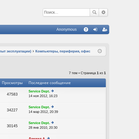
Anonymous
С
A
хо
ег
Q
д
ис
пыт эксплуатации)
Компьютеры, периферия, офис
тр
ац
7 тем • Страница
1
из
1
ия
Просмотры
Последнее сообщение
Service Dept.
47583
14 ноя 2012, 16:23
е
р
е
Service Dept.
34227
йт
14 мар 2012, 20:39
е
и
р
к
е
Service Dept.
п
30145
йт
28 янв 2010, 20:30
е
о
и
р
с
к
е
л
Даниил А.