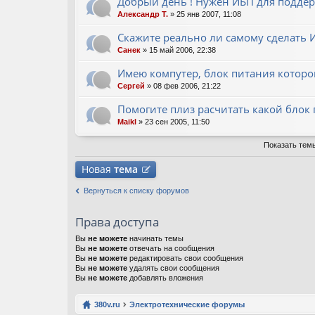
Добрый день ! Нужен ИБП для поддерж
Александр Т.
» 25 янв 2007, 11:08
Скажите реально ли самому сделать И
Санек
» 15 май 2006, 22:38
Имею компутер, блок питания которо
Сергей
» 08 фев 2006, 21:22
Помогите плиз расчитать какой блок
Maikl
» 23 сен 2005, 11:50
Показать тем
Новая
тема
Вернуться к списку форумов
Права доступа
Вы
не можете
начинать темы
Вы
не можете
отвечать на сообщения
Вы
не можете
редактировать свои сообщения
Вы
не можете
удалять свои сообщения
Вы
не можете
добавлять вложения
380v.ru
Электротехнические форумы