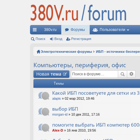
380v.ru
Форумы
Пользователи
с
Поиск
Вход
Регистрация
ы
Электротехнические форумы
ИБП - источники беспер
лк
Компьютеры, периферия, офис
и
Новая
тема
Темы
Какой ИБП посоветуете для сетки из 
alapis
» 02 мар 2012, 19:46
выбор ИБП
morgan-id
» 10 дек 2011, 17:16
помогите выбрать ИБП компютер 600
Alex-D
» 16 янв 2010, 19:56