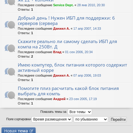
Последнее сообщение
Service Dept.
«
28 янв 2010, 20:30
Ответы:
1
Добрый день ! Нужен ИБП для поддержки: 6
серверов (сервера
Последнее сообщение
Даниил А.
«
17 апр 2007, 14:33
Ответы:
1
Скажите реально ли самому сделать ИБП для
компа на 250Вт. Д
Последнее сообщение
Влад
«
01 сен 2006, 20:34
Ответы:
2
Имею компутер, блок питания которого содержит
активный корре
Последнее сообщение
Даниил А.
«
07 апр 2006, 19:03
Ответы:
1
Помогите плиз расчитать какой блок питания
выбрать для компь
Последнее сообщение
Андрей
«
23 сен 2005, 17:19
Ответы:
1
Показать темы за:
Поле сортировки
Новая
тема