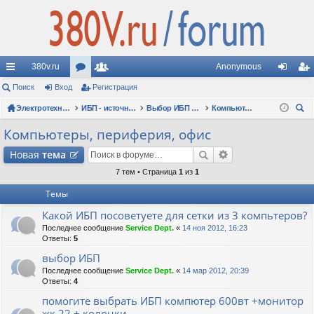
380v.ru
Anonymous
с
Поиск
Вход
ор
Регистрация
ол
хо
ег
ы
Электротехнические форумы
ум
ьз
ИБП - источники бесперебойного питания
Выбор ИБП по сфере применения (рекомендации, советы, опыт эксплуатации)
Компьютеры, периферия, офис
д
ис
ои
лк
ы
ов
тр
Компьютеры, периферия, офис
ск
и
ат
ац
Новая
тема
ел
ия
7 тем • Страница
1
из
1
Темы
и
Какой ИБП посоветуете для сетки из 3 компьтеров?
Последнее сообщение
Service Dept.
«
14 ноя 2012, 16:23
Ответы:
5
выбор ИБП
Последнее сообщение
Service Dept.
«
14 мар 2012, 20:39
Ответы:
4
помогите выбрать ИБП компютер 600вт +монитор
жк 22 + колонки