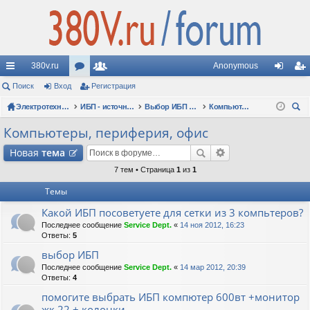
380v.ru
Anonymous
с
Поиск
Вход
ор
Регистрация
ол
хо
ег
ы
Электротехнические форумы
ум
ьз
ИБП - источники бесперебойного питания
Выбор ИБП по сфере применения (рекомендации, советы, опыт эксплуатации)
Компьютеры, периферия, офис
д
ис
ои
лк
ы
ов
тр
Компьютеры, периферия, офис
ск
и
ат
ац
Новая
тема
ел
ия
7 тем • Страница
1
из
1
Темы
и
Какой ИБП посоветуете для сетки из 3 компьтеров?
Последнее сообщение
Service Dept.
«
14 ноя 2012, 16:23
Ответы:
5
выбор ИБП
Последнее сообщение
Service Dept.
«
14 мар 2012, 20:39
Ответы:
4
помогите выбрать ИБП компютер 600вт +монитор
жк 22 + колонки