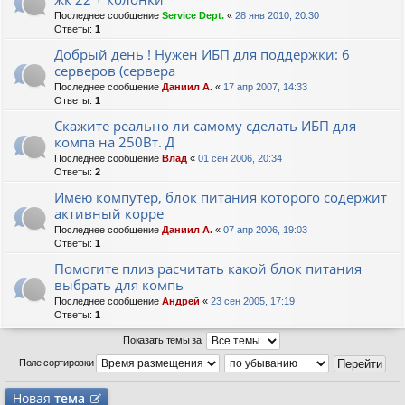
Последнее сообщение
Service Dept.
«
28 янв 2010, 20:30
Ответы:
1
Добрый день ! Нужен ИБП для поддержки: 6
серверов (сервера
Последнее сообщение
Даниил А.
«
17 апр 2007, 14:33
Ответы:
1
Скажите реально ли самому сделать ИБП для
компа на 250Вт. Д
Последнее сообщение
Влад
«
01 сен 2006, 20:34
Ответы:
2
Имею компутер, блок питания которого содержит
активный корре
Последнее сообщение
Даниил А.
«
07 апр 2006, 19:03
Ответы:
1
Помогите плиз расчитать какой блок питания
выбрать для компь
Последнее сообщение
Андрей
«
23 сен 2005, 17:19
Ответы:
1
Показать темы за:
Поле сортировки
Новая
тема