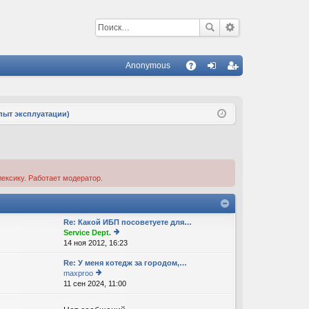
Anonymous
С
A
хо
ег
Q
д
ис
пыт эксплуатации)
тр
ац
ия
ексику. Работает модератор.
Re: Какой ИБП посоветуете для…
Service Dept.
14 ноя 2012, 16:23
е
р
Re: У меня котедж за городом,…
е
maxproo
йт
11 сен 2024, 11:00
е
и
р
к
е
п