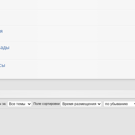
я
лады
сы
ы за:
Поле сортировки