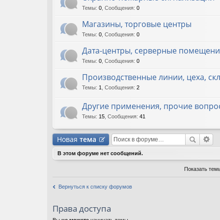
Темы
:
0
,
Сообщения
:
0
Магазины, торговые центры
Темы
:
0
,
Сообщения
:
0
Дата-центры, серверные помещени
Темы
:
0
,
Сообщения
:
0
Производственные линии, цеха, ск
Темы
:
1
,
Сообщения
:
2
Другие применения, прочие вопро
Темы
:
15
,
Сообщения
:
41
Новая
тема
В этом форуме нет сообщений.
Показать тем
Вернуться к списку форумов
Права доступа
Вы
не можете
начинать темы