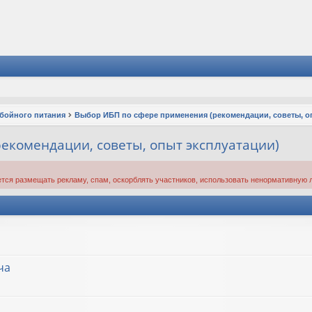
ебойного питания
Выбор ИБП по сфере применения (рекомендации, советы, о
екомендации, советы, опыт эксплуатации)
тся размещать рекламу, спам, оскорблять участников, использовать ненормативную л
ча