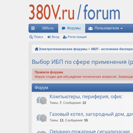
380v.ru
Форумы
Пользователи
с
Поиск
Вход
Регистрация
ы
Электротехнические форумы
ИБП - источники беспер
лк
Выбор ИБП по сфере применения (р
и
Правила форума
Форум создан для обсуждения технических вопросов. Запрещае
Форум
Компьютеры, периферия, офис
Темы
:
7
,
Сообщения
:
22
Газовый котел, загородный дом, да
Темы
:
13
,
Сообщения
:
55
Охранно-пожарные сигнализации