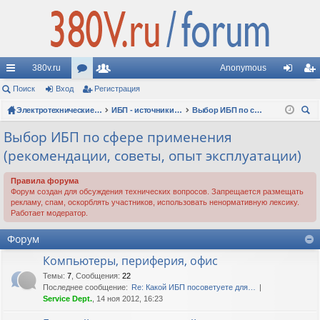
380v.ru
Anonymous
с
Поиск
Вход
ор
Регистрация
ол
хо
ег
ы
ум
Электротехнические форумы
ьз
ИБП - источники бесперебойного питания
Выбор ИБП по сфере применения (рекомендации, советы, опыт эксплуатации)
д
ис
ои
лк
ы
ов
тр
Выбор ИБП по сфере применения
ск
(рекомендации, советы, опыт эксплуатации)
и
ат
ац
ел
ия
Правила форума
Форум создан для обсуждения технических вопросов. Запрещается размещать
и
рекламу, спам, оскорблять участников, использовать ненормативную лексику.
Работает модератор.
Форум
Компьютеры, периферия, офис
Темы
:
7
,
Сообщения
:
22
Последнее сообщение:
Re: Какой ИБП посоветуете для…
Service Dept.
, 14 ноя 2012, 16:23