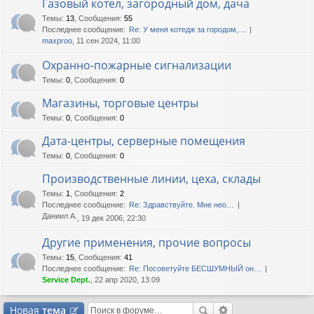
Газовый котел, загородный дом, дача
Темы
:
13
,
Сообщения
:
55
Последнее сообщение:
Re: У меня котедж за городом,…
maxproo
, 11 сен 2024, 11:00
Охранно-пожарные сигнализации
Темы
:
0
,
Сообщения
:
0
Магазины, торговые центры
Темы
:
0
,
Сообщения
:
0
Дата-центры, серверные помещения
Темы
:
0
,
Сообщения
:
0
Производственные линии, цеха, склады
Темы
:
1
,
Сообщения
:
2
Последнее сообщение:
Re: Здравствуйте. Мне нео…
Даниил А.
, 19 дек 2006, 22:30
Другие применения, прочие вопросы
Темы
:
15
,
Сообщения
:
41
Последнее сообщение:
Re: Посоветуйте БЕСШУМНЫЙ он…
Service Dept.
, 22 апр 2020, 13:09
Новая
тема