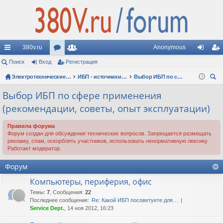
380v.ru
Anonymous
с
Поиск
Вход
ор
Регистрация
ол
хо
ег
ы
ум
Электротехнические форумы
ьз
ИБП - источники бесперебойного питания
Выбор ИБП по сфере применения (рекомендации, советы, опыт эксплуатации)
д
ис
ои
лк
ы
ов
тр
Выбор ИБП по сфере применения
ск
(рекомендации, советы, опыт эксплуатации)
и
ат
ац
ел
ия
Правила форума
Форум создан для обсуждения технических вопросов. Запрещается размещать
и
рекламу, спам, оскорблять участников, использовать ненормативную лексику.
Работает модератор.
Форум
Компьютеры, периферия, офис
Темы
:
7
,
Сообщения
:
22
Последнее сообщение:
Re: Какой ИБП посоветуете для…
Service Dept.
, 14 ноя 2012, 16:23