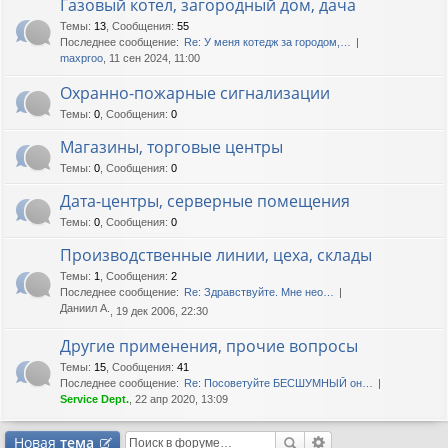
Газовый котел, загородный дом, дача
Темы
:
13
,
Сообщения
:
55
Последнее сообщение:
Re: У меня котедж за городом,…
maxproo
, 11 сен 2024, 11:00
Охранно-пожарные сигнализации
Темы
:
0
,
Сообщения
:
0
Магазины, торговые центры
Темы
:
0
,
Сообщения
:
0
Дата-центры, серверные помещения
Темы
:
0
,
Сообщения
:
0
Производственные линии, цеха, склады
Темы
:
1
,
Сообщения
:
2
Последнее сообщение:
Re: Здравствуйте. Мне нео…
Даниил А.
, 19 дек 2006, 22:30
Другие применения, прочие вопросы
Темы
:
15
,
Сообщения
:
41
Последнее сообщение:
Re: Посоветуйте БЕСШУМНЫЙ он…
Service Dept.
, 22 апр 2020, 13:09
Новая
тема