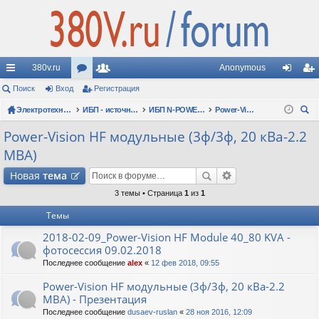
380v.ru
Anonymous
с
Поиск
Вход
ор
Регистрация
ол
хо
ег
ы
Электротехнические форумы
ум
ьз
ИБП - источники бесперебойного питания
ИБП N-POWER: новые модели (презентации, фотосессии, обзоры)
Power-Vision HF модульные (3ф/3ф, 20 кВа-2.2 МВА)
д
ис
ои
лк
ы
ов
тр
Power-Vision HF модульные (3ф/3ф, 20 кВа-2.2
ск
МВА)
и
ат
ац
Новая
тема
ел
ия
3 темы • Страница
1
из
1
и
Темы
2018-02-09_Power-Vision HF Module 40_80 KVA -
фотосессия 09.02.2018
Последнее сообщение
alex
«
12 фев 2018, 09:55
Power-Vision HF модульные (3ф/3ф, 20 кВа-2.2
МВА) - Презентация
Последнее сообщение
dusaev-ruslan
«
28 ноя 2016, 12:09