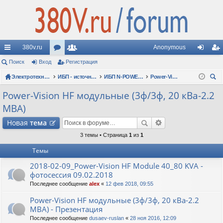
380v.ru
Anonymous
с
Поиск
Вход
ор
Регистрация
ол
хо
ег
ы
Электротехнические форумы
ум
ьз
ИБП - источники бесперебойного питания
ИБП N-POWER: новые модели (презентации, фотосессии, обзоры)
Power-Vision HF модульные (3ф/3ф, 20 кВа-2.2 МВА)
д
ис
ои
лк
ы
ов
тр
Power-Vision HF модульные (3ф/3ф, 20 кВа-2.2
ск
МВА)
и
ат
ац
Новая
тема
ел
ия
3 темы • Страница
1
из
1
и
Темы
2018-02-09_Power-Vision HF Module 40_80 KVA -
фотосессия 09.02.2018
Последнее сообщение
alex
«
12 фев 2018, 09:55
Power-Vision HF модульные (3ф/3ф, 20 кВа-2.2
МВА) - Презентация
Последнее сообщение
dusaev-ruslan
«
28 ноя 2016, 12:09