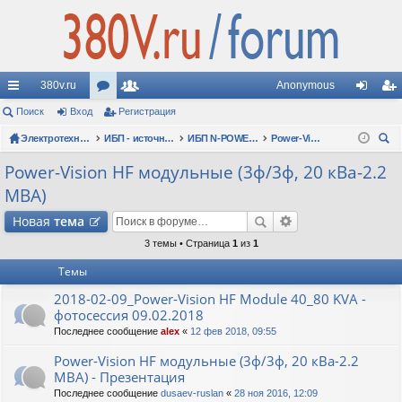
380v.ru
Anonymous
с
Поиск
Вход
ор
Регистрация
ол
хо
ег
ы
Электротехнические форумы
ум
ьз
ИБП - источники бесперебойного питания
ИБП N-POWER: новые модели (презентации, фотосессии, обзоры)
Power-Vision HF модульные (3ф/3ф, 20 кВа-2.2 МВА)
д
ис
ои
лк
ы
ов
тр
Power-Vision HF модульные (3ф/3ф, 20 кВа-2.2
ск
МВА)
и
ат
ац
Новая
тема
ел
ия
3 темы • Страница
1
из
1
и
Темы
2018-02-09_Power-Vision HF Module 40_80 KVA -
фотосессия 09.02.2018
Последнее сообщение
alex
«
12 фев 2018, 09:55
Power-Vision HF модульные (3ф/3ф, 20 кВа-2.2
МВА) - Презентация
Последнее сообщение
dusaev-ruslan
«
28 ноя 2016, 12:09