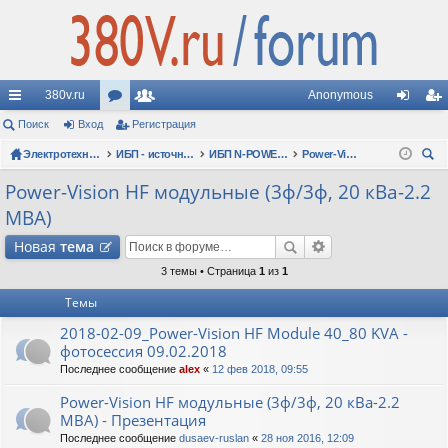
380v.ru
Anonymous
с
Поиск
Вход
ор
Регистрация
ол
хо
ег
ы
Электротехнические форумы
ум
ьз
ИБП - источники бесперебойного питания
ИБП N-POWER: новые модели (презентации, фотосессии, обзоры)
Power-Vision HF модульные (3ф/3ф, 20 кВа-2.2 МВА)
д
ис
ои
лк
ы
ов
тр
Power-Vision HF модульные (3ф/3ф, 20 кВа-2.2
ск
МВА)
и
ат
ац
Новая
тема
ел
ия
3 темы • Страница
1
из
1
и
Темы
2018-02-09_Power-Vision HF Module 40_80 KVA -
фотосессия 09.02.2018
Последнее сообщение
alex
«
12 фев 2018, 09:55
Power-Vision HF модульные (3ф/3ф, 20 кВа-2.2
МВА) - Презентация
Последнее сообщение
dusaev-ruslan
«
28 ноя 2016, 12:09