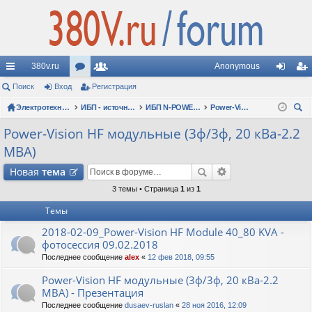
380v.ru
Anonymous
с
Поиск
Вход
ор
Регистрация
ол
хо
ег
ы
Электротехнические форумы
ум
ьз
ИБП - источники бесперебойного питания
ИБП N-POWER: новые модели (презентации, фотосессии, обзоры)
Power-Vision HF модульные (3ф/3ф, 20 кВа-2.2 МВА)
д
ис
ои
лк
ы
ов
тр
Power-Vision HF модульные (3ф/3ф, 20 кВа-2.2
ск
МВА)
и
ат
ац
Новая
тема
ел
ия
3 темы • Страница
1
из
1
и
Темы
2018-02-09_Power-Vision HF Module 40_80 KVA -
фотосессия 09.02.2018
Последнее сообщение
alex
«
12 фев 2018, 09:55
Power-Vision HF модульные (3ф/3ф, 20 кВа-2.2
МВА) - Презентация
Последнее сообщение
dusaev-ruslan
«
28 ноя 2016, 12:09