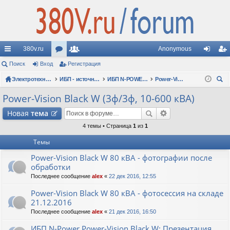
380v.ru
Anonymous
с
Поиск
Вход
ор
Регистрация
ол
хо
ег
ы
Электротехнические форумы
ум
ьз
ИБП - источники бесперебойного питания
ИБП N-POWER: новые модели (презентации, фотосессии, обзоры)
Power-Vision Black W (3ф/3ф, 10-600 кВА)
д
ис
ои
лк
ы
ов
тр
Power-Vision Black W (3ф/3ф, 10-600 кВА)
ск
и
ат
ац
Новая
тема
ел
ия
4 темы • Страница
1
из
1
Темы
и
Power-Vision Black W 80 кВА - фотографии после
обработки
Последнее сообщение
alex
«
22 дек 2016, 12:55
Power-Vision Black W 80 кВА - фотосессия на складе
21.12.2016
Последнее сообщение
alex
«
21 дек 2016, 16:50
ИБП N-Power Power-Vision Black W: Презентация