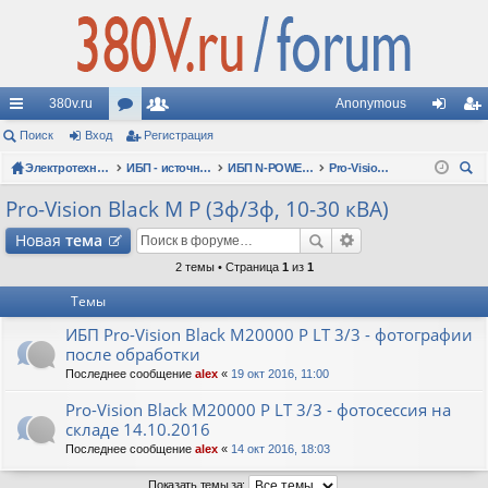
380v.ru
Anonymous
с
Поиск
Вход
ор
Регистрация
ол
хо
ег
ы
Электротехнические форумы
ум
ьз
ИБП - источники бесперебойного питания
ИБП N-POWER: новые модели (презентации, фотосессии, обзоры)
Pro-Vision Black M P (3ф/3ф, 10-30 кВА)
д
ис
ои
лк
ы
ов
тр
Pro-Vision Black M P (3ф/3ф, 10-30 кВА)
ск
и
ат
ац
Новая
тема
ел
ия
2 темы • Страница
1
из
1
Темы
и
ИБП Pro-Vision Black M20000 P LT 3/3 - фотографии
после обработки
Последнее сообщение
alex
«
19 окт 2016, 11:00
Pro-Vision Black M20000 P LT 3/3 - фотосессия на
складе 14.10.2016
Последнее сообщение
alex
«
14 окт 2016, 18:03
Показать темы за: