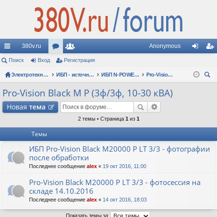
380v.ru
Anonymous
с
Поиск
Вход
ор
Регистрация
ол
хо
ег
ы
Электротехнические форумы
ум
ьз
ИБП - источники бесперебойного питания
ИБП N-POWER: новые модели (презентации, фотосессии, обзоры)
Pro-Vision Black M P (3ф/3ф, 10-30 кВА)
д
ис
ои
лк
ы
ов
тр
Pro-Vision Black M P (3ф/3ф, 10-30 кВА)
ск
и
ат
ац
Новая
тема
ел
ия
2 темы • Страница
1
из
1
Темы
и
ИБП Pro-Vision Black M20000 P LT 3/3 - фотографии
после обработки
Последнее сообщение
alex
«
19 окт 2016, 11:00
Pro-Vision Black M20000 P LT 3/3 - фотосессия на
складе 14.10.2016
Последнее сообщение
alex
«
14 окт 2016, 18:03
Показать темы за: