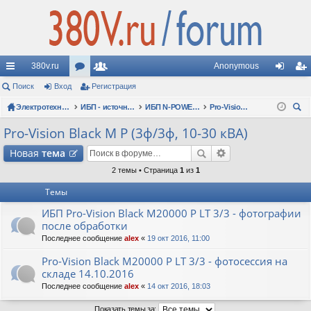
380v.ru
Anonymous
с
Поиск
Вход
ор
Регистрация
ол
хо
ег
ы
Электротехнические форумы
ум
ьз
ИБП - источники бесперебойного питания
ИБП N-POWER: новые модели (презентации, фотосессии, обзоры)
Pro-Vision Black M P (3ф/3ф, 10-30 кВА)
д
ис
ои
лк
ы
ов
тр
Pro-Vision Black M P (3ф/3ф, 10-30 кВА)
ск
и
ат
ац
Новая
тема
ел
ия
2 темы • Страница
1
из
1
Темы
и
ИБП Pro-Vision Black M20000 P LT 3/3 - фотографии
после обработки
Последнее сообщение
alex
«
19 окт 2016, 11:00
Pro-Vision Black M20000 P LT 3/3 - фотосессия на
складе 14.10.2016
Последнее сообщение
alex
«
14 окт 2016, 18:03
Показать темы за: