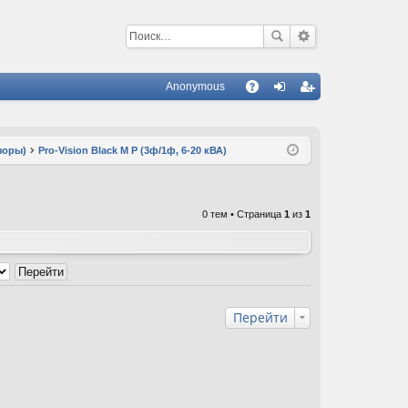
Anonymous
С
A
хо
ег
Q
д
ис
зоры)
Pro-Vision Black M P (3ф/1ф, 6-20 кВА)
тр
ац
0 тем • Страница
1
из
1
ия
Перейти