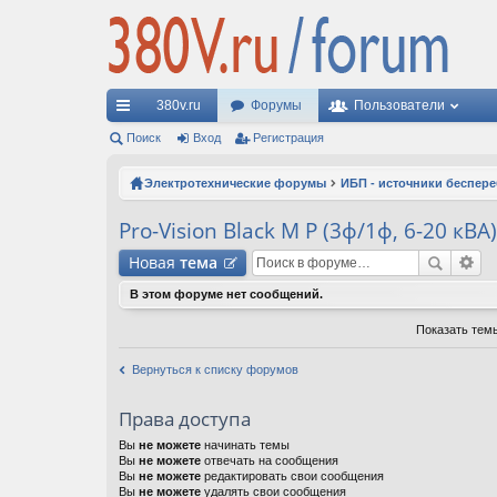
380v.ru
Форумы
Пользователи
с
Поиск
Вход
Регистрация
ы
Электротехнические форумы
ИБП - источники беспер
лк
Pro-Vision Black M P (3ф/1ф, 6-20 кВА)
и
Новая
тема
В этом форуме нет сообщений.
Показать тем
Вернуться к списку форумов
Права доступа
Вы
не можете
начинать темы
Вы
не можете
отвечать на сообщения
Вы
не можете
редактировать свои сообщения
Вы
не можете
удалять свои сообщения