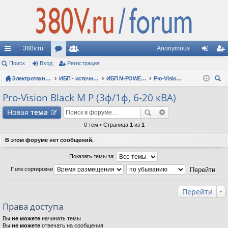
380v.ru
Anonymous
с
Поиск
Вход
ор
Регистрация
ол
хо
ег
ы
Электротехнические форумы
ум
ьз
ИБП - источники бесперебойного питания
ИБП N-POWER: новые модели (презентации, фотосессии, обзоры)
Pro-Vision Black M P (3ф/1ф, 6-20 кВА)
д
ис
ои
лк
ы
ов
тр
Pro-Vision Black M P (3ф/1ф, 6-20 кВА)
ск
и
ат
ац
Новая
тема
ел
ия
0 тем • Страница
1
из
1
и
В этом форуме нет сообщений.
Показать темы за:
Поле сортировки
Перейти
Права доступа
Вы
не можете
начинать темы
Вы
не можете
отвечать на сообщения