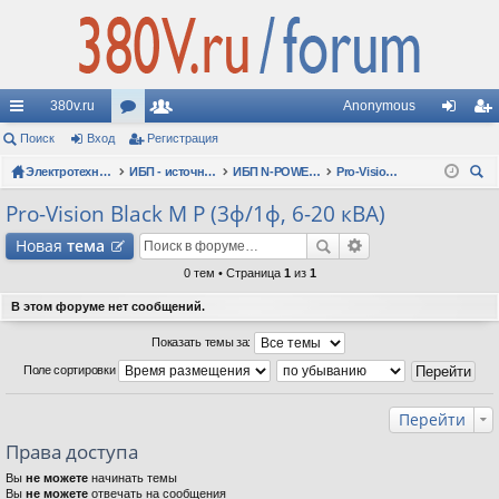
380v.ru
Anonymous
с
Поиск
Вход
ор
Регистрация
ол
хо
ег
ы
Электротехнические форумы
ум
ьз
ИБП - источники бесперебойного питания
ИБП N-POWER: новые модели (презентации, фотосессии, обзоры)
Pro-Vision Black M P (3ф/1ф, 6-20 кВА)
д
ис
ои
лк
ы
ов
тр
Pro-Vision Black M P (3ф/1ф, 6-20 кВА)
ск
и
ат
ац
Новая
тема
ел
ия
0 тем • Страница
1
из
1
и
В этом форуме нет сообщений.
Показать темы за:
Поле сортировки
Перейти
Права доступа
Вы
не можете
начинать темы
Вы
не можете
отвечать на сообщения