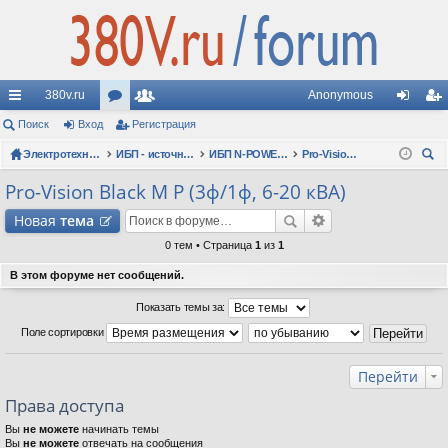
380v.ru
Anonymous
с
Поиск
Вход
ор
Регистрация
ол
хо
ег
ы
Электротехнические форумы
ум
ьз
ИБП - источники бесперебойного питания
ИБП N-POWER: новые модели (презентации, фотосессии, обзоры)
Pro-Vision Black M P (3ф/1ф, 6-20 кВА)
д
ис
ои
лк
ы
ов
тр
Pro-Vision Black M P (3ф/1ф, 6-20 кВА)
ск
и
ат
ац
Новая
тема
ел
ия
0 тем • Страница
1
из
1
и
В этом форуме нет сообщений.
Показать темы за:
Поле сортировки
Перейти
Права доступа
Вы
не можете
начинать темы
Вы
не можете
отвечать на сообщения